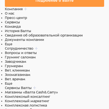
Подробнее о Валте
Компания
О нас
Пресс-центр
Сервисы
Команда
История Валты
Сведения об образовательной организации
Документы компании
Еще
Сотрудничество
Вопросы и ответы
Груминг салонам
Заводчикам
Грумерам
Вет. клиникам
Зоомагазинам
Вет. врачам
Еще
Сервисы Валты
Магазины «Валта Cash&Carry»
Комплексный консалтинг
Комплексный маркетинг
Комплексная логистика