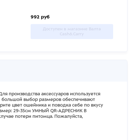
992 руб
Доступен в магазине Валта
Cash&Carry
 Для производства аксессуаров используется
и большой выбор размеров обеспечивают
ерите цвет ошейника и поводка себе по вкусу
Размер: 29-35см УМНЫЙ QR-АДРЕСНИК В
лучае потери питомца. Пожалуйста,