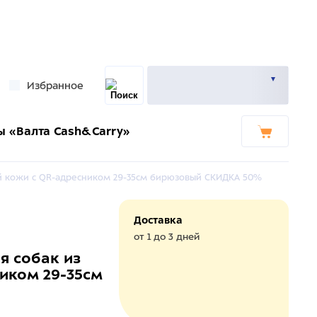
Избранное
ы «Валта Cash&Carry»
ой кожи с QR-адресником 29-35см бирюзовый СКИДКА 50%
Доставка
от 1 до 3 дней
я собак из
иком 29-35см