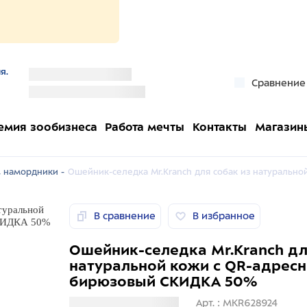
я.
''
Сравнение
''
емия зообизнеса
Работа мечты
Контакты
Магазин
 намордники -
Ошейник-селедка Mr.Kranch для собак из натуральн
В сравнение
В избранное
Ошейник-селедка Mr.Kranch дл
натуральной кожи с QR-адресн
бирюзовый СКИДКА 50%
Загрузка информации
Арт. : MKR628924