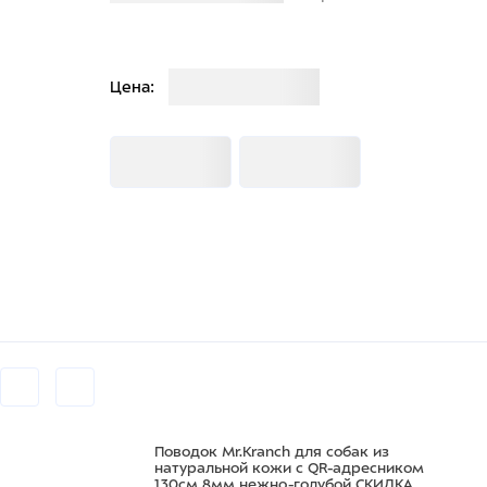
Загрузка
Цена:
Загрузка
Загрузка
Поводок Mr.Kranch для собак из
натуральной кожи с QR-адресником
130см 8мм нежно-голубой СКИДКА