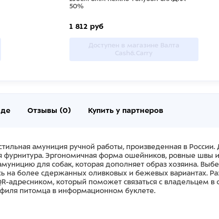
50%
1 812 руб
Доступен в магазине Валта
Cash&Carry
нде
Отзывы (0)
Купить у партнеров
 стильная амуниция ручной работы, произведенная в России.
я фурнитура. Эргономичная форма ошейников, ровные швы 
т амуницию для собак, которая дополняет образ хозяина. Выб
есь на более сдержанных оливковых и бежевых вариантах. 
адресником, который поможет связаться с владельцем в с
офиля питомца в информационном буклете.