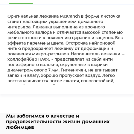
Оригинальная лежанка Mr.Kranch в форме листочка
станет настоящим украшением домашнего
интерьера. Лежанка выполнена из прочного
мебельного велюра и отличается высокой степенью
резистентности к появлению царапин и зацепок. Без
эффекта перемены цвета. Отстрочка нейлоновой
нитью предохраняет лежанку от деформации и
появления микро-разрывов. Наполнитель лежанки –
холлофайбер ПАФС - представляет из себя нити
полиэфирного волокна, скрученные в шарики
диаметром около 7 мм. Гигиеничен, не впитывает
запахи и влагу, хорошо пропускает воздух. Легко
восстанавливается после сжатия, износостойкий,
упругий и эластичный. Не скатывается и не
рассыпается, не накапливает статическое
электричество. Состав: 100% полиэстер
Рекомендации по уходу: - Ручная стирка - Машинная
стирка, режим «Деликатная стирка»
Мы заботимся о качестве
и
Состав
продолжительности жизни
домашних
любимцев
Ткань велюр, холлофайбер