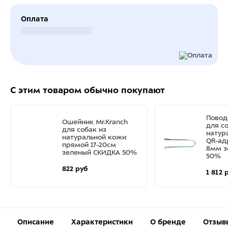
Оплата
Безналичный расчет
С этим товаром обычно покупают
Повод
Ошейник Mr.Kranch
для с
для собак из
натур
натуральной кожи
QR-ад
прямой 17-20см
8мм з
зеленый СКИДКА 50%
50%
822 руб
1 812 
Описание
Характеристики
О бренде
Отзыв