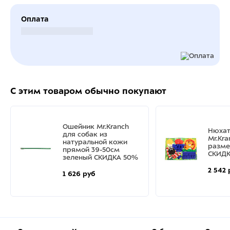
Оплата
Безналичный расчет
С этим товаром обычно покупают
Ошейник Mr.Kranch
Нюхат
для собак из
Mr.Kr
натуральной кожи
разме
прямой 39-50см
СКИДК
зеленый СКИДКА 50%
2 542 
1 626 руб