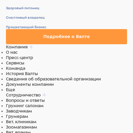
Состав
Здоровый питомец
Нержавеющая сталь
Счастливый владелец
Процветающий бизнес
Подробнее о Валте
Компания
О нас
Пресс-центр
Сервисы
Команда
История Валты
Сведения об образовательной организации
Документы компании
Еще
Сотрудничество
Вопросы и ответы
Груминг салонам
Заводчикам
Грумерам
Вет. клиникам
Зоомагазинам
Вет. врачам