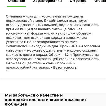
Описание
Характеристики
О бренде
Отзыв
Стильная миска для кормления питомцев из
нержавеющей стали. Дизайн миски имитирует
огранку драгоценных камней, подчёркивая важность
приема пищи для вашего питомца. Удобная
эргономичная форма миски наилучшим образом
подходит для всех видов корма и воды. Миска
устойчива и не переворачивается за счет
силиконовой накладки на дне. Прочный и безопасный
материал – нержавеющая сталь – надолго сохранят
свежесть воды и корма. Объем – 1,2 л Преимущества
аксессуаров из нержавеющей стали: • Долговечность.
Нержавеющая сталь – очень прочный и
износостойкий материал. • Безопасность.
Нержавеющая сталь совершенно безопасна для
животного. Даже при длительной эксплуатации
материал не выделяет в воду и пищу вредоносных
веществ. • Гигиеничность. Нержавеющая сталь не
царапается и не трескается, а значит, в местах
повреждений не будут скапливаться бактерии. •
Мы заботимся о качестве
и
Отсутствие запаха. Нержавеющая сталь не имеет
продолжительности жизни
домашних
запаха и не влияет на вкус воды или пищи.
любимцев