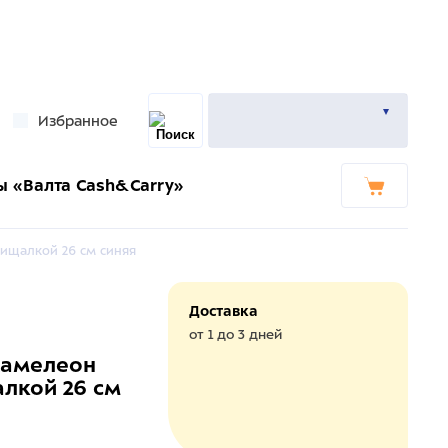
Избранное
ы «Валта Cash&Carry»
пищалкой 26 см синяя
Доставка
от 1 до 3 дней
Хамелеон
лкой 26 см