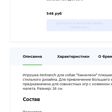
548 руб
Доступен в магазине Валта
Cash&Carry
Описание
Характеристики
О бре
Игрушка Mr.Kranch для собак "Хамелеон" плюше
стильного дизайна. Для привлечения большего 
предназначена для совместных игр с хозяином к
налета. Размер: 26 см
Состав