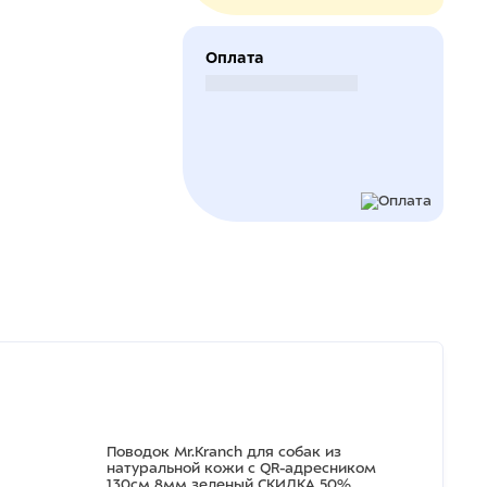
Оплата
Безналичный расчет
Поводок Mr.Kranch для собак из
натуральной кожи с QR-адресником
130см 8мм зеленый СКИДКА 50%