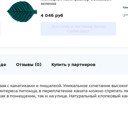
зеленая
4 046 руб
Доступен в магазине Валта
Cash&Carry
нде
Отзывы (0)
Купить у партнеров
вая с канатиками и пищалкой. Уникальное сочетание высок
интереса питомца, в переплетение каната можно спрятать 
ак в помещении, так и на улице. Натуральный хлопковый ка