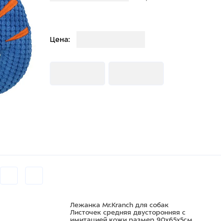
Загрузка
Цена:
Загрузка
Загрузка
Лежанка Mr.Kranch для собак
Листочек средняя двусторонняя с
имитацией кожи размер 90х65х5см