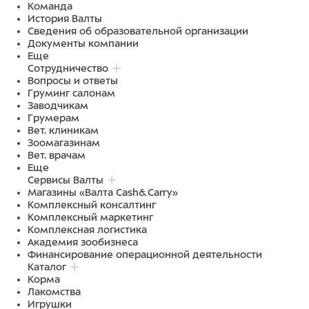
Команда
История Валты
Сведения об образовательной организации
Документы компании
Еще
Сотрудничество
Вопросы и ответы
Груминг салонам
Заводчикам
Грумерам
Вет. клиникам
Зоомагазинам
Вет. врачам
Еще
Сервисы Валты
Магазины «Валта Cash&Carry»
Комплексный консалтинг
Комплексный маркетинг
Комплексная логистика
Академия зообизнеса
Финансирование операционной деятельности
Каталог
Корма
Лакомства
Игрушки