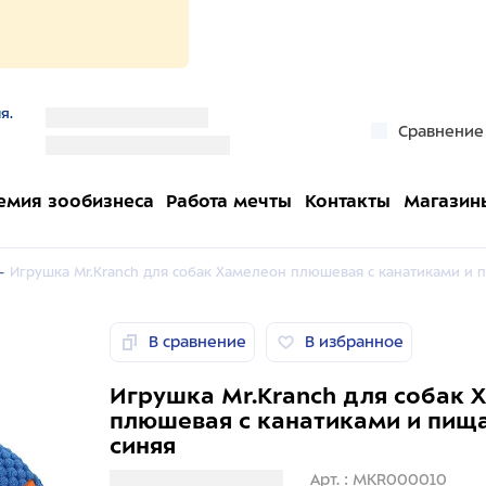
я.
''
Сравнение
''
емия зообизнеса
Работа мечты
Контакты
Магазин
-
Игрушка Mr.Kranch для собак Хамелеон плюшевая с канатиками и 
В сравнение
В избранное
Игрушка Mr.Kranch для собак 
плюшевая с канатиками и пища
синяя
Загрузка информации
Арт. : MKR000010