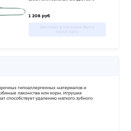
1 208 руб
Доступен в магазине Валта
Cash&Carry
опрочных гипоаллергенных материалов и
любимые лакомства или корм. Игрушка
нат способствует удалению мягкого зубного