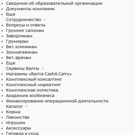
Сведения об образовательной организации
которые он заслуживает.
Документы компании
Еще
Сотрудничество
Вопросы и ответы
Состав
Груминг салонам
Заводчикам
Резина
Грумерам
Вет. клиникам
Зоомагазинам
Вет. врачам
Еще
Сервисы Валты
Магазины «Валта Cash&Carry»
Комплексный консалтинг
Комплексный маркетинг
Комплексная логистика
Академия зообизнеса
Финансирование операционной деятельности
Каталог
Корма
Лакомства
Игрушки
Аксессуары
Гигиена и уход