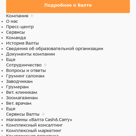
Подробнее о Валте
Компания
О нас
Пресс-центр
Сервисы
Команда
История Валты
Сведения об образовательной организации
Документы компании
Еще
Сотрудничество
Вопросы и ответы
Груминг салонам
Заводчикам
Грумерам
Вет. клиникам
Зоомагазинам
Вет. врачам
Еще
Сервисы Валты
Магазины «Валта Cash&Carry»
Комплексный консалтинг
Комплексный маркетинг