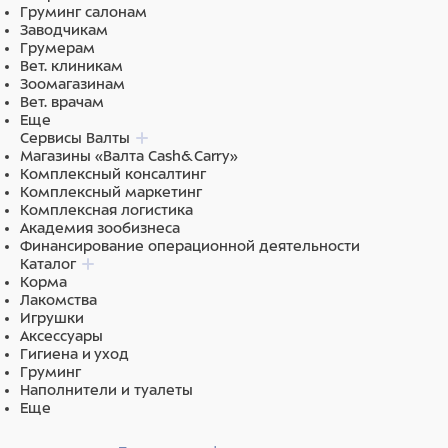
Груминг салонам
Заводчикам
Грумерам
Вет. клиникам
Зоомагазинам
Вет. врачам
Еще
Сервисы Валты
Магазины «Валта Cash&Carry»
Комплексный консалтинг
Комплексный маркетинг
Комплексная логистика
Академия зообизнеса
Финансирование операционной деятельности
Каталог
Корма
Лакомства
Игрушки
Аксессуары
Гигиена и уход
Груминг
Наполнители и туалеты
Еще