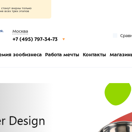
станут видны только
я всех трех этапов
я.
Москва
Срав
+7 (495) 797-34-73
емия зообизнеса
Работа мечты
Контакты
Магазин