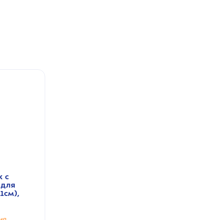
к с
 для
1см),
ия