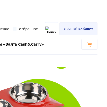
нение
Избранное
Личный кабинет
ы «Валта Cash&Carry»