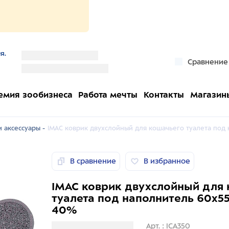
я.
''
Сравнение
''
емия зообизнеса
Работа мечты
Контакты
Магазин
и аксессуары -
IMAC коврик двухслойный для кошачьего туалета под
В сравнение
В избранное
IMAC коврик двухслойный для
туалета под наполнитель 60х5
40%
Загрузка информации
Арт. : ICA350