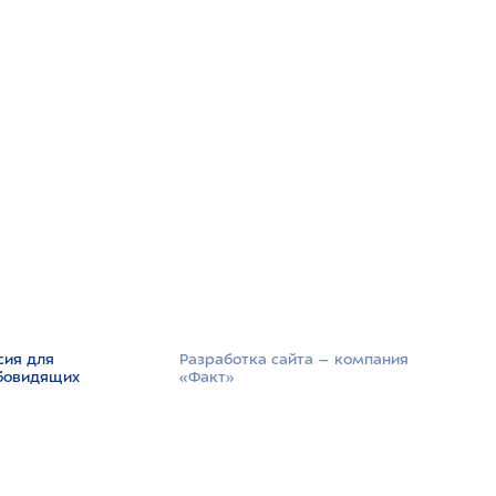
сия для
Разработка сайта –­ компания
бовидящих
«Факт»