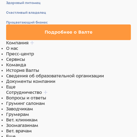
Здоровый питомец
Счастливый владелец
Питательные добавки (средние значения):
витамин А
Процветающий бизнес
5000МЕ/кг, витамин D3 200МЕ/кг, витамин Е 21МЕ/кг.
Подробнее о Валте
Компания
Ингредиенты
О нас
Пресс-центр
Сервисы
Индейка 66%, черника 4%, свекловичная клетчатка,
Команда
витамины и минералы, льняное масло 0,5%.
История Валты
Сведения об образовательной организации
Документы компании
Еще
Сотрудничество
Вопросы и ответы
Груминг салонам
Заводчикам
Грумерам
Вет. клиникам
Зоомагазинам
Вет. врачам
Еще