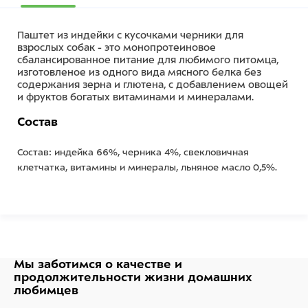
Паштет из индейки с кусочками черники для
взрослых собак - это монопротеиновое
сбалансированное питание для любимого питомца,
изготовленое из одного вида мясного белка без
содержания зерна и глютена, с добавлением овощей
и фруктов богатых витаминами и минералами.
Состав
Состав: индейка 66%, черника 4%, свекловичная
клетчатка, витамины и минералы, льняное масло 0,5%.
Питательная ценность:
белки 10,5%, жиры 7%, зола 3%,
клетчатка 0,9%, кальций 0,4%, фосфор 0,2%, влага 73%.
Мы заботимся о качестве
и
продолжительности жизни
домашних
Энергетическая ценность (средние значения) на 100г:
любимцев
113ккал.