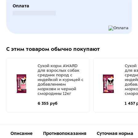
Оплата
Безналичный расчет
С этим товаром обычно покупают
Сухой корм AWARD
Сухой
для взрослых собак
для в
средних пород с
средн
индейкой и курицей с
индей
добавлением
добав
моркови и черной
морко
смородины 12кг
сморо
6 355 руб
1 457 
Описание
Противопоказания
Суточная норма