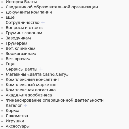
История Валты
В состав добавлена морковь — отличный источник
Сведения об образовательной организации
клетчатки, улучшающий работу ЖКТ. Без красителей и
Документы компании
консервантов.
Еще
Сотрудничество
Вопросы и ответы
Груминг салонам
Состав
Заводчикам
Грумерам
Вет. клиникам
Состав: дегидрированное мясо курицы 16%,
Зоомагазинам
дегидрированное мясо индейки 11%, рис, овес, жир
Вет. врачам
животный (свиной, куриный), чечевица зеленая,
Еще
Сервисы Валты
гидролизованные мясные белки, витаминно-
Магазины «Валта Cash&Carry»
минеральный комплекс (A, D, E, C, B1, B2, B4, B6, B12,
Комплексный консалтинг
ниацин, пантотеновая кислота, биотин, фолиевая
Комплексный маркетинг
кислота), сухие пивные дрожжи, семена льна, морковь,
Комплексная логистика
рыбий жир (лососевый), юкка Шидигера, черная
Академия зообизнеса
Финансирование операционной деятельности
смородина, цикорий, розмарин, пробиотики (Bacillus
Каталог
subtilis, Bacillus licheniformis).
Корма
Лакомства
Игрушки
Аксессуары
Питательная ценность:
сырой белок 24%, сырой жир 15%,