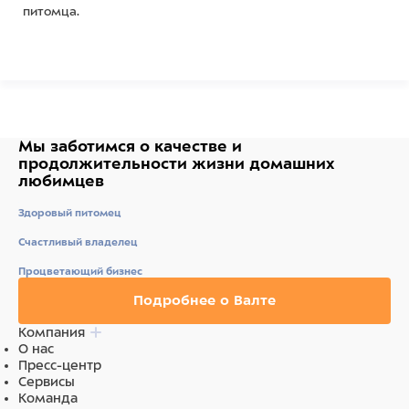
питомца.
При изготовлении корма использовалась технология
3NRGY — сочетание полезных углеводов, дающее
длительный запас энергии и чувство сытости.
Мы заботимся о качестве
и
продолжительности жизни
домашних
любимцев
Корм обогащен полиненасыщенными жирными
кислотами, которые повышают качество шерсти и
Здоровый питомец
укрепляют иммунитет.
Счастливый владелец
Процветающий бизнес
Пробиотики и пребиотики помогают сохранять
Подробнее о Валте
естественный баланс кишечной микрофлоры и
Компания
способствуют оптимальному усвоению питательных
О нас
веществ.
Пресс-центр
Сервисы
Команда