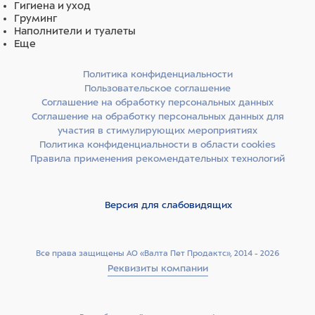
Гигиена и уход
влага 9%, сырая зола 7,0%, сырая клетчатка 2,5%.
Груминг
Наполнители и туалеты
Еще
Энергетическая ценность (средние значения) на 100г:
Политика конфиденциальности
378,5 ккал.
Пользовательское соглашение
Соглашение на обработку персональных данных
Соглашение на обработку персональных данных для
участия в стимулирующих мероприятиях
Витамины и минералы на 1 кг:
витамин А 17 000 МЕ/кг,
Политика конфиденциальности в области cookies
витамин D 900 МЕ/кг, витамин E 350 МЕ/кг, кальций
Правила применения рекомендательных технологий
1,35%, фосфор 1%, цинк 130 мг, медь 10 мг, железо 90 мг,
йод 2,5 мг, селен 0,2 мг, натрий 0,3%, калий 0,6%. Добавки
на 1 кг: Глюкозамин 350 мг, Хондроитин 100 мг, L-
Версия для слабовидящих
карнитин 150 мг, Омега-3 0,45%, Омега-6 2,45%.
Все права защищены АО «Валта Пет Продактс», 2014 - 2026
Ингредиенты
Реквизиты компании
Дегидрированное мясо курицы 16%,
дегидрированное мясо индейки 11%, рис, овес, жир