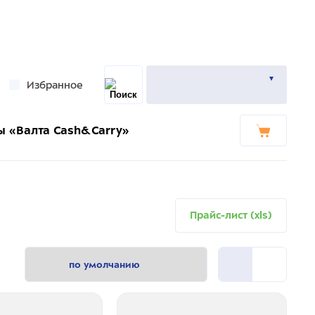
Избранное
ы «Валта Cash&Carry»
Прайс-лист (xls)