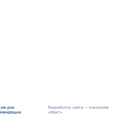
сия для
Разработка сайта –­ компания
бовидящих
«Факт»