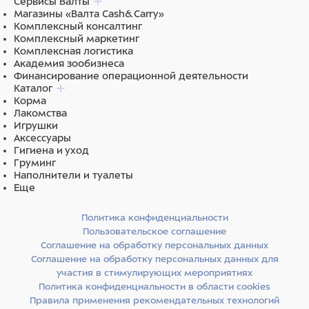
Сервисы Валты
Состав: дегидрированное мясо курицы 18%,
Магазины «Валта Cash&Carry»
дегидрированное мясо индейки 11%, рис, жир животный
Комплексный консалтинг
(свиной, куриный), овес, чечевица зеленая,
Комплексный маркетинг
Комплексная логистика
гидролизованные мясные белки, витаминно-
Академия зообизнеса
минеральный комплекс (А, D, E, C, В1, В2, В4, В6, В12,
Финансирование операционной деятельности
ниацин, пантотеновая кислота, биотин, фолиевая
Каталог
кислота), сушеная мякоть свеклы, солод ячменный,
Корма
Лакомства
яблоко, тыква, семена льна, рыбий жир (лососевый),
Игрушки
юкка Шидигера, цикорий, шиповник, розмарин,
Аксессуары
пробиотики (Bacillus subtilis, Bacillus licheniformis).
Гигиена и уход
Груминг
Наполнители и туалеты
Еще
Питательная ценность:
сырой белок 25%, сырой жир 14%,
влага 9%, сырая зола 7,1%, сырая клетчатка 3,0%.
Политика конфиденциальности
Пользовательское соглашение
Соглашение на обработку персональных данных
Соглашение на обработку персональных данных для
Энергетическая ценность (средние значения) на 100г:
участия в стимулирующих мероприятиях
370,3 ккал.
Политика конфиденциальности в области cookies
Правила применения рекомендательных технологий