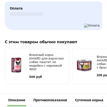
Оплата
Безналичный расчет
С этим товаром обычно покупают
Влажный корм
Влажн
AWARD для взрослых
AWARD
собак паштет из
собак
индейки с черникой
с бру
400г
226 р
346 руб
Описание
Противопоказания
Суточная норма