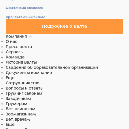
укрепляют иммунитет.
Счастливый владелец
Процветающий бизнес
Пробиотики и пребиотики помогают сохранять
Подробнее о Валте
естественный баланс кишечной микрофлоры и
Компания
способствуют оптимальному усвоению питательных
О нас
веществ.
Пресс-центр
Сервисы
Команда
История Валты
В состав добавлена тыква — источник витаминов и
Сведения об образовательной организации
флавоноидов, способствующих снижению риска
Документы компании
образования раковых клеток.
Еще
Сотрудничество
Вопросы и ответы
Груминг салонам
Заводчикам
Без красителей и консервантов.
Грумерам
Вет. клиникам
Зоомагазинам
Состав
Вет. врачам
Еще