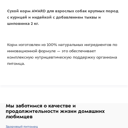
Сухой корм AWARD для взрослых собак крупных пород
с курицей и индейкой с добавлением тыквы и
шиповника 2 кг.
Корм изготовлен из 100% натуральных ингредиентов по
инновационной формуле — это обеспечивает
комплексную нутрицевтическую поддержку организма
питомца.
При изготовлении корма использовалась технология
3NRGY — сочетание полезных углеводов, дающее
длительный запас энергии и чувство сытости.
Мы заботимся о качестве
и
продолжительности жизни
домашних
любимцев
Корм обогащен полиненасыщенными жирными
кислотами, которые повышают качество шерсти и
Здоровый питомец