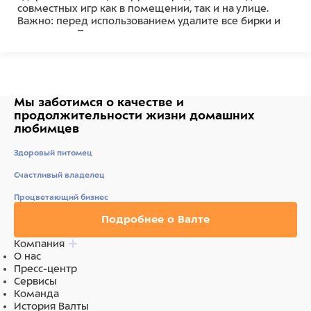
совместных игр как в помещении, так и на улице.
Важно: перед использованием удалите все бирки и
крепления. Прекратите использовать игрушку, если
на ней появились повреждения, оторваны или
отсутствуют отдельные ее части.
Состав
Мы заботимся о качестве
и
Полиэстер
продолжительности жизни
домашних
любимцев
Здоровый питомец
Счастливый владелец
Процветающий бизнес
Подробнее о Валте
Компания
О нас
Пресс-центр
Сервисы
Команда
История Валты