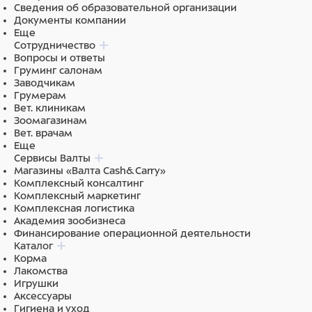
Сведения об образовательной организации
Документы компании
Еще
Сотрудничество
Вопросы и ответы
Груминг салонам
Заводчикам
Грумерам
Вет. клиникам
Зоомагазинам
Вет. врачам
Еще
Сервисы Валты
Магазины «Валта Cash&Carry»
Комплексный консалтинг
Комплексный маркетинг
Комплексная логистика
Академия зообизнеса
Финансирование операционной деятельности
Каталог
Корма
Лакомства
Игрушки
Аксессуары
Гигиена и уход