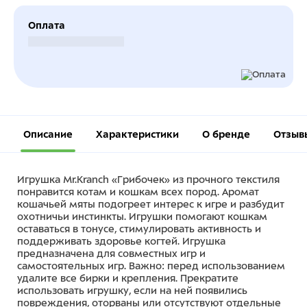
Оплата
Безналичный расчет
Описание
Характеристики
О бренде
Отзыв
Игрушка Mr.Kranch «Грибочек» из прочного текстиля
понравится котам и кошкам всех пород. Аромат
кошачьей мяты подогреет интерес к игре и разбудит
охотничьи инстинкты. Игрушки помогают кошкам
оставаться в тонусе, стимулировать активность и
поддерживать здоровье когтей. Игрушка
предназначена для совместных игр и
самостоятельных игр. Важно: перед использованием
удалите все бирки и крепления. Прекратите
использовать игрушку, если на ней появились
повреждения, оторваны или отсутствуют отдельные