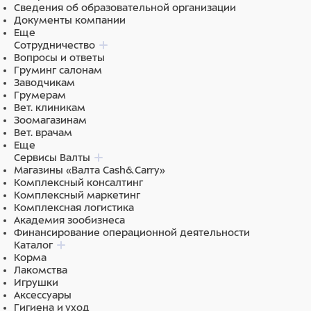
Сведения об образовательной организации
Документы компании
Еще
Сотрудничество
Вопросы и ответы
Груминг салонам
Заводчикам
Грумерам
Вет. клиникам
Зоомагазинам
Вет. врачам
Еще
Сервисы Валты
Магазины «Валта Cash&Carry»
Комплексный консалтинг
Комплексный маркетинг
Комплексная логистика
Академия зообизнеса
Финансирование операционной деятельности
Каталог
Корма
Лакомства
Игрушки
Аксессуары
Гигиена и уход