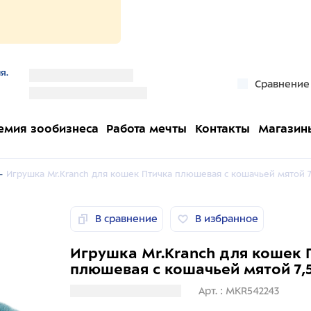
я.
''
Сравнение
''
емия зообизнеса
Работа мечты
Контакты
Магазин
-
Игрушка Mr.Kranch для кошек Птичка плюшевая с кошачьей мятой 7
В сравнение
В избранное
Игрушка Mr.Kranch для кошек 
плюшевая с кошачьей мятой 7,5
Загрузка информации
Арт. : MKR542243