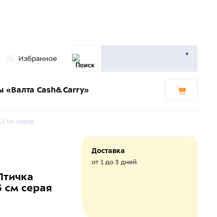
Избранное
ы «Валта Cash&Carry»
,5 см серая
Доставка
от 1 до 3 дней
Птичка
 см серая