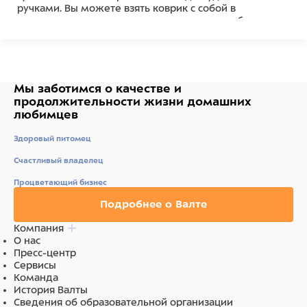
ручками. Вы можете взять коврик с собой в
путешествие или на пикник за городом, чтобы ваш
питомец мог проводить время с пользой и весельем.
Произведено с использованием гипоаллергенных
материалов. Уход: ручная стирка при температуре
40°С.
Мы заботимся о качестве
и
Состав
продолжительности жизни
домашних
любимцев
100% полиэфирное полотно термофиксированное
Здоровый питомец
Счастливый владелец
Процветающий бизнес
Подробнее о Валте
Компания
О нас
Пресс-центр
Сервисы
Команда
История Валты
Сведения об образовательной организации