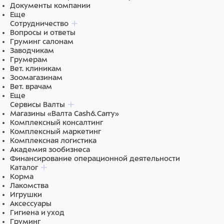
Документы компании
Еще
Сотрудничество
Вопросы и ответы
Груминг салонам
Заводчикам
Грумерам
Вет. клиникам
Зоомагазинам
Вет. врачам
Еще
Сервисы Валты
Магазины «Валта Cash&Carry»
Комплексный консалтинг
Комплексный маркетинг
Комплексная логистика
Академия зообизнеса
Финансирование операционной деятельности
Каталог
Корма
Лакомства
Игрушки
Аксессуары
Гигиена и уход
Груминг