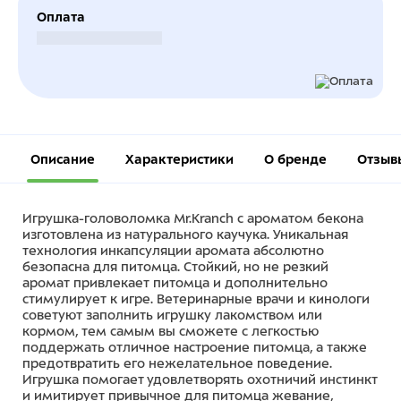
Оплата
Безналичный расчет
Описание
Характеристики
О бренде
Отзыв
Игрушка-головоломка Mr.Kranch с ароматом бекона
изготовлена из натурального каучука. Уникальная
технология инкапсуляции аромата абсолютно
безопасна для питомца. Стойкий, но не резкий
аромат привлекает питомца и дополнительно
стимулирует к игре. Ветеринарные врачи и кинологи
советуют заполнить игрушку лакомством или
кормом, тем самым вы сможете с легкостью
поддержать отличное настроение питомца, а также
предотвратить его нежелательное поведение.
Игрушка помогает удовлетворять охотничий инстинкт
и имитирует привычное для питомца жевание,