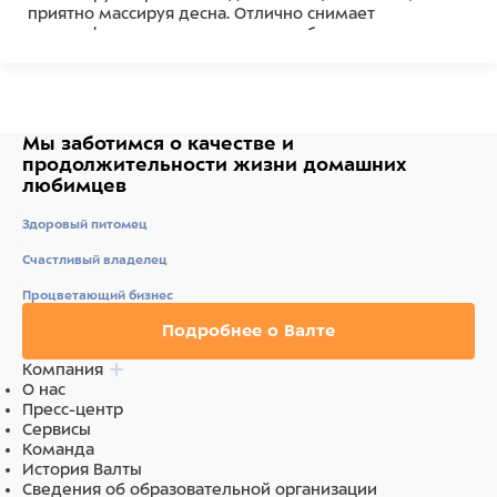
приятно массируя десна. Отлично снимает
дискомфорт при прорезывании зубов у щенков.
Важно: перед использованием удалите все бирки и
крепления. Прекратите использовать игрушку, если
на ней появились повреждения, оторваны или
отсутствуют отдельные ее части.
Мы заботимся о качестве
и
Состав
продолжительности жизни
домашних
любимцев
Каучук
Здоровый питомец
Счастливый владелец
Процветающий бизнес
Подробнее о Валте
Компания
О нас
Пресс-центр
Сервисы
Команда
История Валты
Сведения об образовательной организации