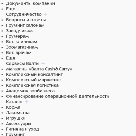
Документы компании
Еще
Сотрудничество
Вопросы и ответы
Груминг салонам
Заводчикам
Грумерам
Вет. клиникам
Зоомагазинам
Вет. врачам
Еще
Сервисы Валты
Магазины «Валта Cash&Carry»
Комплексный консалтинг
Комплексный маркетинг
Комплексная логистика
Академия зообизнеса
Финансирование операционной деятельности
Каталог
Корма
Лакомства
Игрушки
Аксессуары
Гигиена и уход
Груминг