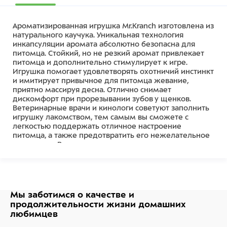
Ароматизированная игрушка Mr.Kranch изготовлена из
натурального каучука. Уникальная технология
инкапсуляции аромата абсолютно безопасна для
питомца. Стойкий, но не резкий аромат привлекает
питомца и дополнительно стимулирует к игре.
Игрушка помогает удовлетворять охотничий инстинкт
и имитирует привычное для питомца жевание,
приятно массируя десна. Отлично снимает
дискомфорт при прорезывании зубов у щенков.
Ветеринарные врачи и кинологи советуют заполнить
игрушку лакомством, тем самым вы сможете с
легкостью поддержать отличное настроение
питомца, а также предотвратить его нежелательное
поведение. Важно: перед использованием удалите
все бирки и крепления. Прекратите использовать
игрушку, если на ней появились повреждения,
оторваны или отсутствуют отдельные ее части.
Состав
Мы заботимся о качестве
и
продолжительности жизни
домашних
Каучук
любимцев