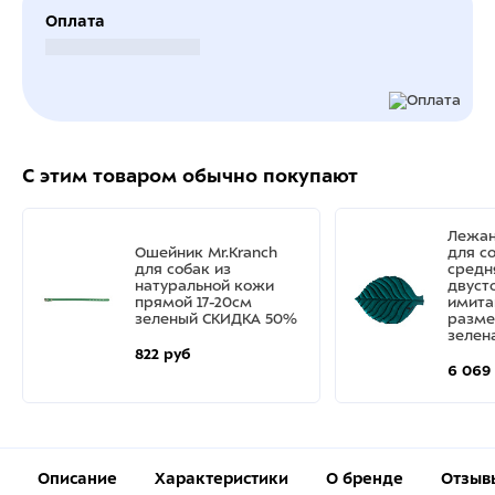
Оплата
Безналичный расчет
С этим товаром обычно покупают
Лежан
Ошейник Mr.Kranch
для с
для собак из
средн
натуральной кожи
двуст
прямой 17-20см
имита
зеленый СКИДКА 50%
разме
зелен
822 руб
6 069
Описание
Характеристики
О бренде
Отзыв