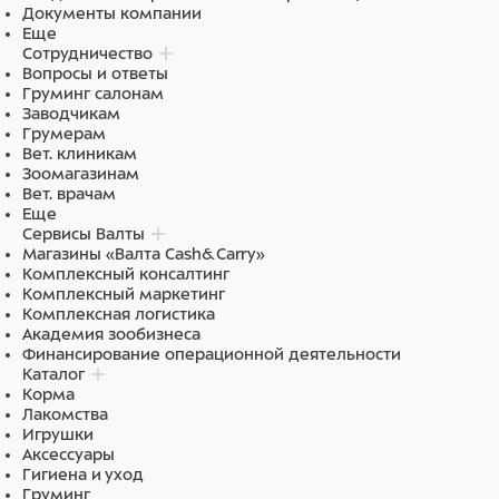
Документы компании
Еще
Сотрудничество
Вопросы и ответы
Груминг салонам
Заводчикам
Грумерам
Вет. клиникам
Зоомагазинам
Вет. врачам
Еще
Сервисы Валты
Магазины «Валта Cash&Carry»
Комплексный консалтинг
Комплексный маркетинг
Комплексная логистика
Академия зообизнеса
Финансирование операционной деятельности
Каталог
Корма
Лакомства
Игрушки
Аксессуары
Гигиена и уход
Груминг