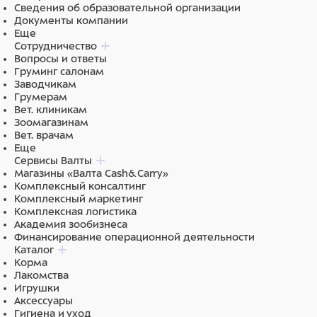
Сведения об образовательной организации
Документы компании
Еще
Сотрудничество
Вопросы и ответы
Груминг салонам
Заводчикам
Грумерам
Вет. клиникам
Зоомагазинам
Вет. врачам
Еще
Сервисы Валты
Магазины «Валта Cash&Carry»
Комплексный консалтинг
Комплексный маркетинг
Комплексная логистика
Академия зообизнеса
Финансирование операционной деятельности
Каталог
Корма
Лакомства
Игрушки
Аксессуары
Гигиена и уход