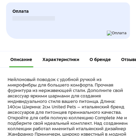
Оплата
Безналичный расчет
Описание
Характеристики
О бренде
Отзыв
Нейлоновый поводок с удобной ручкой из
микрофибры для большего комфорта. Прочная
фурнитура из нержавеющей стали. Дополните свой
аксессуар яркими шармами для создания
индивидуального стиля вашего питомца. Длина:
140см Ширина: 2см United Pets – итальянский бренд
аксессуаров для питомцев премиального качества.
Откройте для себя полную коллекцию Complete Me и
подберите свой идеальный комплект. Над созданием
коллекции работал именитый итальянский дизайнер
Жанфранко Примичери, широко известный в модной