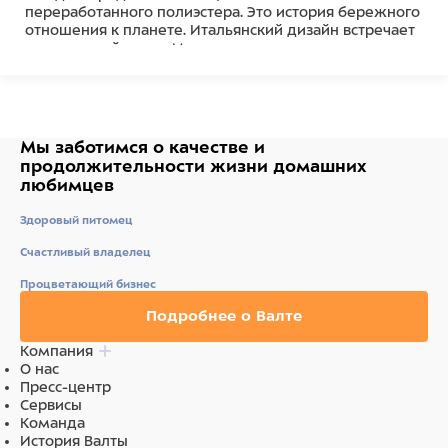
переработанного полиэстера. Это история бережного
отношения к планете. Итальянский дизайн встречает
утилитарный стиль. Минималистичные линии,
сдержанные оттенки и безупречная
функциональность.
Светоотражающие элементы делают прогулки в
сумерках безопасными, а тисненый логотип United
Мы заботимся о качестве
и
Pets на фурнитуре добавит нотку премиальности
продолжительности жизни
домашних
даже к повседневному образу.
любимцев
Здоровый питомец
Состав
Счастливый владелец
100% Полиэстер
Процветающий бизнес
Подробнее о Валте
Компания
О нас
Пресс-центр
Сервисы
Команда
История Валты