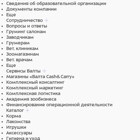
Сведения об образовательной организации
Документы компании
Еще
Сотрудничество
Вопросы и ответы
Груминг салонам
Заводчикам
Грумерам
Вет. клиникам
Зоомагазинам
Вет. врачам
Еще
Сервисы Валты
Магазины «Валта Cash&Carry»
Комплексный консалтинг
Комплексный маркетинг
Комплексная логистика
Академия зообизнеса
Финансирование операционной деятельности
Каталог
Корма
Лакомства
Игрушки
Аксессуары
Гигиена и уход