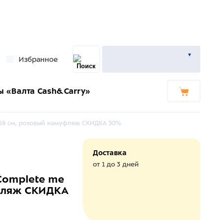
Избранное
ы «Валта Cash&Carry»
4-58 см, розовый камуфляж СКИДКА 30%
Доставка
от 1 до 3 дней
Complete me
уфляж СКИДКА