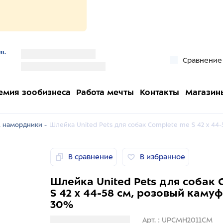
я.
''
Сравнение
''
емия зообизнеса
Работа мечты
Контакты
Магазин
 намордники -
Шлейка United Pets для собак Complete me S 42 x 4
В сравнение
В избранное
Шлейка United Pets для собак 
S 42 x 44-58 см, розовый кам
30%
Загрузка информации
Арт. : UPCMH2011CM