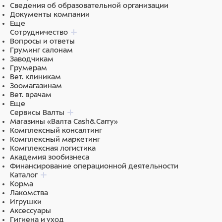
Сведения об образовательной организации
Документы компании
Еще
Сотрудничество
Вопросы и ответы
Груминг салонам
Заводчикам
Грумерам
Вет. клиникам
Зоомагазинам
Вет. врачам
Еще
Сервисы Валты
Магазины «Валта Cash&Carry»
Комплексный консалтинг
Комплексный маркетинг
Комплексная логистика
Академия зообизнеса
Финансирование операционной деятельности
Каталог
Корма
Лакомства
Игрушки
Аксессуары
Гигиена и уход