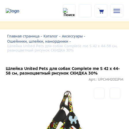
Главная страница -
Каталог -
Аксессуары -
Ошейники, шлейки, намордники -
Шлейка United Pets для собак Complete me S 42 x 44-58 см,
разноцветный рисунок СКИДКА 30%
Шлейка United Pets для собак Complete me S 42 x 44-
58 см, разноцветный рисунок СКИДКА 30%
Арт.: UPCMH2011PM