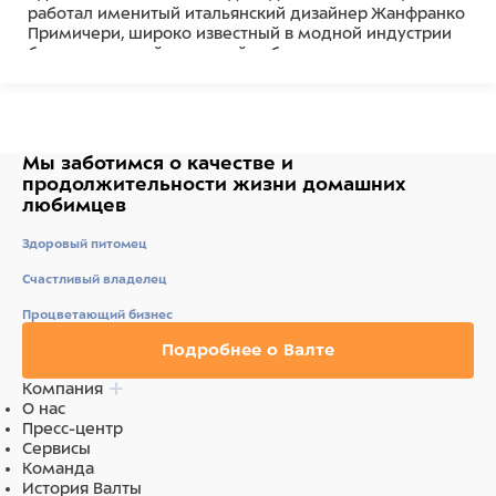
работал именитый итальянский дизайнер Жанфранко
Примичери, широко известный в модной индустрии
благодаря своей успешной работе с такими модными
домами как Armani, Versace, Trussardi, Prada.
Состав
100% Полиэстер
Мы заботимся о качестве
и
продолжительности жизни
домашних
любимцев
Здоровый питомец
Счастливый владелец
Процветающий бизнес
Подробнее о Валте
Компания
О нас
Пресс-центр
Сервисы
Команда
История Валты