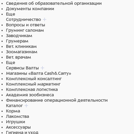
Сведения об образовательной организации
Документы компании
Еще
Сотрудничество
Вопросы и ответы
Груминг салонам
Заводчикам
Грумерам
Вет. клиникам
Зоомагазинам
Вет. врачам
Еще
Сервисы Валты
Магазины «Валта Cash&Carry»
Комплексный консалтинг
Комплексный маркетинг
Комплексная логистика
Академия зообизнеса
Финансирование операционной деятельности
Каталог
Корма
Лакомства
Игрушки
Аксессуары
Гигиена и уход