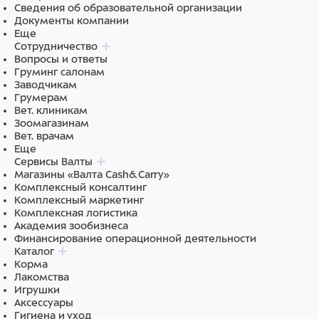
Сведения об образовательной организации
Документы компании
Еще
Сотрудничество
Вопросы и ответы
Груминг салонам
Заводчикам
Грумерам
Вет. клиникам
Зоомагазинам
Вет. врачам
Еще
Сервисы Валты
Магазины «Валта Cash&Carry»
Комплексный консалтинг
Комплексный маркетинг
Комплексная логистика
Академия зообизнеса
Финансирование операционной деятельности
Каталог
Корма
Лакомства
Игрушки
Аксессуары
Гигиена и уход