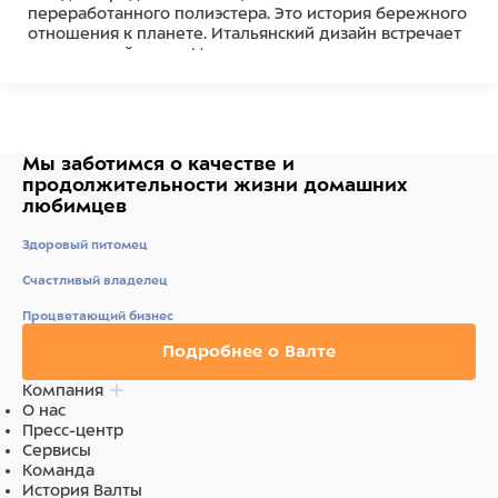
переработанного полиэстера. Это история бережного
отношения к планете. Итальянский дизайн встречает
утилитарный стиль. Минималистичные линии,
сдержанные оттенки и безупречная
функциональность.
Светоотражающие элементы делают прогулки в
сумерках безопасными, а тисненый логотип United
Мы заботимся о качестве
и
Pets на фурнитуре добавит нотку премиальности
продолжительности жизни
домашних
даже к повседневному образу.
любимцев
Здоровый питомец
Состав
Счастливый владелец
Полиэстер
Процветающий бизнес
Подробнее о Валте
Компания
О нас
Пресс-центр
Сервисы
Команда
История Валты