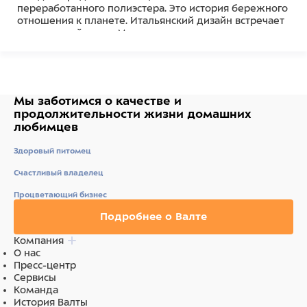
переработанного полиэстера. Это история бережного
отношения к планете. Итальянский дизайн встречает
утилитарный стиль. Минималистичные линии,
сдержанные оттенки и безупречная
функциональность.
Светоотражающие элементы делают прогулки в
сумерках безопасными, а тисненый логотип United
Мы заботимся о качестве
и
Pets на фурнитуре добавит нотку премиальности
продолжительности жизни
домашних
даже к повседневному образу.
любимцев
Здоровый питомец
Состав
Счастливый владелец
Полиэстер
Процветающий бизнес
Подробнее о Валте
Компания
О нас
Пресс-центр
Сервисы
Команда
История Валты