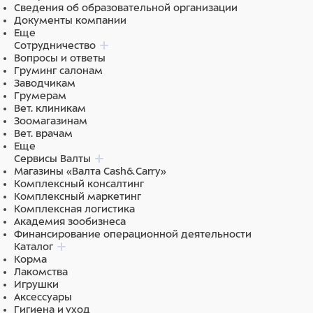
Сведения об образовательной организации
Документы компании
Еще
Сотрудничество
Вопросы и ответы
Груминг салонам
Заводчикам
Грумерам
Вет. клиникам
Зоомагазинам
Вет. врачам
Еще
Сервисы Валты
Магазины «Валта Cash&Carry»
Комплексный консалтинг
Комплексный маркетинг
Комплексная логистика
Академия зообизнеса
Финансирование операционной деятельности
Каталог
Корма
Лакомства
Игрушки
Аксессуары
Гигиена и уход