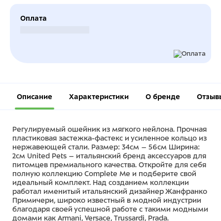
Оплата
Безналичный расчет
Описание
Характеристики
О бренде
Отзыв
Регулируемый ошейник из мягкого нейлона. Прочная
пластиковая застежка-фастекс и усиленное кольцо из
нержавеющей стали. Размер: 34см – 56см Ширина:
2см United Pets – итальянский бренд аксессуаров для
питомцев премиального качества. Откройте для себя
полную коллекцию Complete Me и подберите свой
идеальный комплект. Над созданием коллекции
работал именитый итальянский дизайнер Жанфранко
Примичери, широко известный в модной индустрии
благодаря своей успешной работе с такими модными
домами как Armani, Versace, Trussardi, Prada.