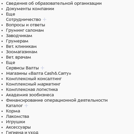
Сведения об образовательной организации
Документы компании
Еще
Сотрудничество
Вопросы и ответы
Груминг салонам
Заводчикам
Грумерам
Вет. клиникам
Зоомагазинам
Вет. врачам
Еще
Сервисы Валты
Магазины «Валта Cash&Carry»
Комплексный консалтинг
Комплексный маркетинг
Комплексная логистика
Академия зообизнеса
Финансирование операционной деятельности
Каталог
Корма
Лакомства
Игрушки
Аксессуары
Гигиена и уход