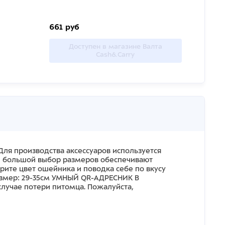
661 руб
Доступен в магазине Валта
Cash&Carry
 Для производства аксессуаров используется
и большой выбор размеров обеспечивают
ерите цвет ошейника и поводка себе по вкусу
Размер: 29-35см УМНЫЙ QR-АДРЕСНИК В
лучае потери питомца. Пожалуйста,