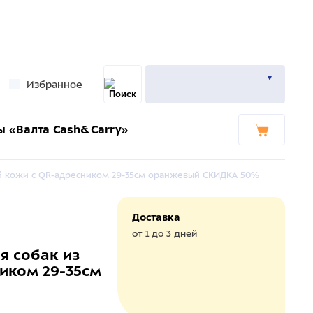
Избранное
ы «Валта Cash&Carry»
ой кожи с QR-адресником 29-35см оранжевый СКИДКА 50%
Доставка
от 1 до 3 дней
я собак из
иком 29-35см