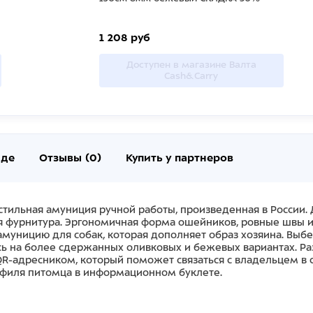
1 208 руб
Доступен в магазине Валта
Cash&Carry
нде
Отзывы (0)
Купить у партнеров
 стильная амуниция ручной работы, произведенная в России.
я фурнитура. Эргономичная форма ошейников, ровные швы 
т амуницию для собак, которая дополняет образ хозяина. Выб
есь на более сдержанных оливковых и бежевых вариантах. 
адресником, который поможет связаться с владельцем в с
офиля питомца в информационном буклете.