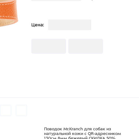
Загрузка
Цена:
Загрузка
Загрузка
Поводок Mr.Kranch для собак из
натуральной кожи с QR-адресником
130см 8мм бежевый СКИДКА 50%