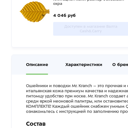
охра
4 046 руб
Доступен в магазине Валта
Cash&Carry
Описание
Характеристики
О бре
Ошейники и поводки Mr. Kranch – это прочная и
итальянская кожа премиум качества и надежна
питомцу удобство при носке. Mr. Kranch создае
среди яркой неоновой палитры, или остановит
КОМПЛЕКТЕ! Каждый ошейник снабжен умным QR-
ознакомьтесь с инструкцией по заполнению пр
Состав