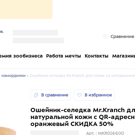
я.
''
Сравнение
''
емия зообизнеса
Работа мечты
Контакты
Магазин
 намордники -
Ошейник-селедка Mr.Kranch для собак из натуральн
В сравнение
В избранное
Ошейник-селедка Mr.Kranch дл
натуральной кожи с QR-адресн
оранжевый СКИДКА 50%
Загрузка информации
Арт. : MKR016600