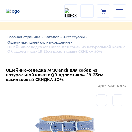
Главная страница -
Каталог -
Аксессуары -
Ошейники, шлейки, намордники -
Ошейник-селедка Mr.Kranch для собак из натуральной кожи с
QR-адресником 19-23см васильковый СКИДКА 50%
Ошейник-селедка Mr.Kranch для собак из
натуральной кожи с QR-адресником 19-23см
васильковый СКИДКА 50%
Арт.: MKR977157