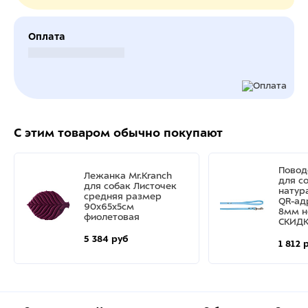
Оплата
Безналичный расчет
С этим товаром обычно покупают
Повод
Лежанка Mr.Kranch
для с
для собак Листочек
натур
средняя размер
QR-ад
90х65х5см
8мм н
фиолетовая
СКИДК
5 384 руб
1 812 