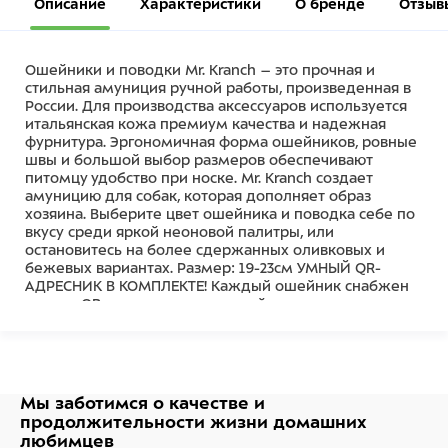
Описание
Характеристики
О бренде
Отзыв
Ошейники и поводки Mr. Kranch – это прочная и
стильная амуниция ручной работы, произведенная в
России. Для производства аксессуаров используется
итальянская кожа премиум качества и надежная
фурнитура. Эргономичная форма ошейников, ровные
швы и большой выбор размеров обеспечивают
питомцу удобство при носке. Mr. Kranch создает
амуницию для собак, которая дополняет образ
хозяина. Выберите цвет ошейника и поводка себе по
вкусу среди яркой неоновой палитры, или
остановитесь на более сдержанных оливковых и
бежевых вариантах. Размер: 19-23см УМНЫЙ QR-
АДРЕСНИК В КОМПЛЕКТЕ! Каждый ошейник снабжен
умным QR-адресником, который поможет связаться с
владельцем в случае потери питомца. Пожалуйста,
ознакомьтесь с инструкцией по заполнению профиля
питомца в информационном буклете.
Состав
Мы заботимся о качестве
и
продолжительности жизни
домашних
100% кожа, металл
любимцев