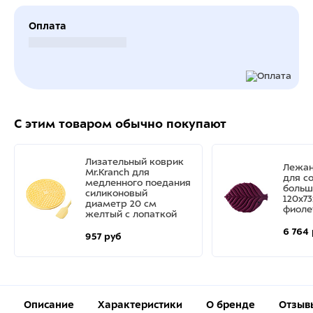
Оплата
Безналичный расчет
С этим товаром обычно покупают
Лизательный коврик
Лежан
Mr.Kranch для
для с
медленного поедания
больш
силиконовый
120х7
диаметр 20 см
фиоле
желтый с лопаткой
6 764
957 руб
Описание
Характеристики
О бренде
Отзыв