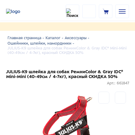
Главная страница -
Каталог -
Аксессуары -
Ошейники, шлейки, намордники -
JULIUS-K9 шлейка для собак РемниColor & Gray IDC® Mini-Mini
(40-49см / 4-7кг), красный СКИДКА 50%
JULIUS-K9 шлейка для собак РемниColor & Gray IDC®
Mini-Mini (40-49см / 4-7кг), красный СКИДКА 50%
Арт.: 661847