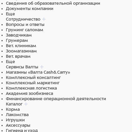
Сведения об образовательной организации
Документы компании
Еще
Сотрудничество
Вопросы и ответы
Груминг салонам
Заводчикам
Грумерам
Вет. клиникам
Зоомагазинам
Вет. врачам
Еще
Сервисы Валты
Магазины «Валта Cash&Carry»
Комплексный консалтинг
Комплексный маркетинг
Комплексная логистика
Академия зообизнеса
Финансирование операционной деятельности
Каталог
Корма
Лакомства
Игрушки
Аксессуары
Гигиена и уход