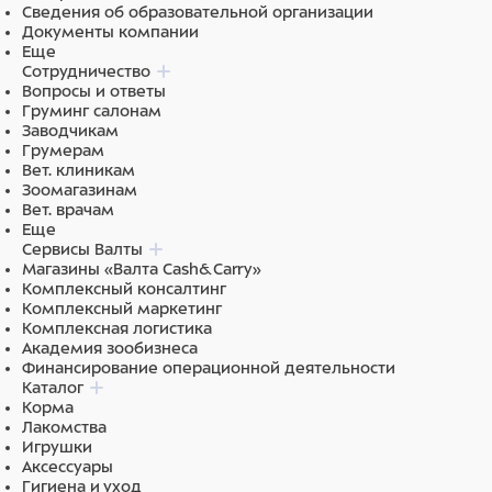
Сведения об образовательной организации
Документы компании
Еще
Сотрудничество
Вопросы и ответы
Груминг салонам
Заводчикам
Грумерам
Вет. клиникам
Зоомагазинам
Вет. врачам
Еще
Сервисы Валты
Магазины «Валта Cash&Carry»
Комплексный консалтинг
Комплексный маркетинг
Комплексная логистика
Академия зообизнеса
Финансирование операционной деятельности
Каталог
Корма
Лакомства
Игрушки
Аксессуары
Гигиена и уход