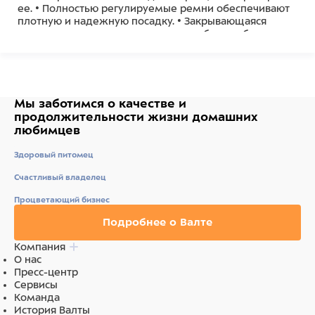
ее. • Полностью регулируемые ремни обеспечивают
плотную и надежную посадку. • Закрывающаяся
ручка позволяет крепко держать собаку, избегая
неприятных ситуаций.
Ингредиенты
Удобные шлейки от бренда K9 в виде ремней, с
Мы заботимся о качестве
и
закругленными краями - подарят вашей собаке
продолжительности жизни
домашних
комфорт при прогулке.
любимцев
Здоровый питомец
Счастливый владелец
Процветающий бизнес
Подробнее о Валте
Компания
О нас
Пресс-центр
Сервисы
Команда
История Валты