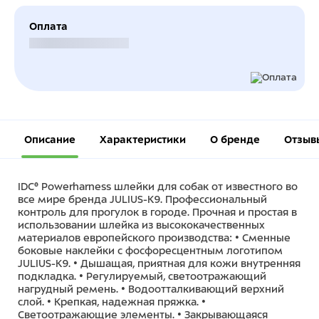
Оплата
Безналичный расчет
Описание
Характеристики
О бренде
Отзыв
IDC® Powerharness шлейки для собак от известного во
все мире бренда JULIUS-K9. Профессиональный
контроль для прогулок в городе. Прочная и простая в
использовании шлейка из высококачественных
материалов европейского производства: • Сменные
боковые наклейки с фосфоресцентным логотипом
JULIUS-K9. • Дышащая, приятная для кожи внутренняя
подкладка. • Регулируемый, светоотражающий
нагрудный ремень. • Водоотталкивающий верхний
слой. • Крепкая, надежная пряжка. •
Светоотражающие элементы. • Закрывающаяся