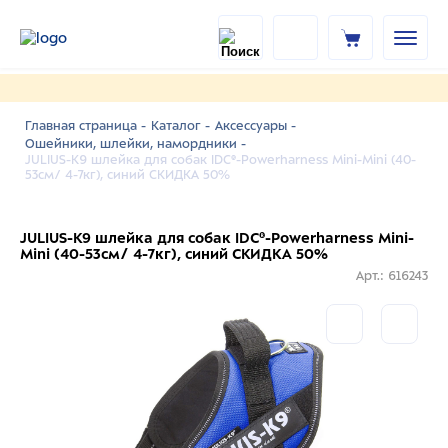
Главная страница -
Каталог -
Аксессуары -
Ошейники, шлейки, намордники -
JULIUS-K9 шлейка для собак IDC®-Powerharness Mini-Mini (40-
53см/ 4-7кг), синий СКИДКА 50%
JULIUS-K9 шлейка для собак IDC®-Powerharness Mini-
Mini (40-53см/ 4-7кг), синий СКИДКА 50%
Арт.: 616243