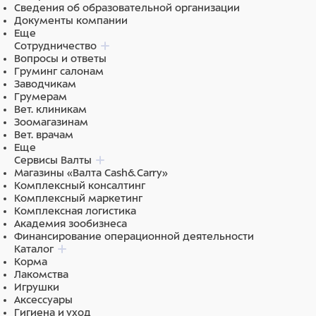
Сведения об образовательной организации
Документы компании
Еще
Сотрудничество
Вопросы и ответы
Груминг салонам
Заводчикам
Грумерам
Вет. клиникам
Зоомагазинам
Вет. врачам
Еще
Сервисы Валты
Магазины «Валта Cash&Carry»
Комплексный консалтинг
Комплексный маркетинг
Комплексная логистика
Академия зообизнеса
Финансирование операционной деятельности
Каталог
Корма
Лакомства
Игрушки
Аксессуары
Гигиена и уход