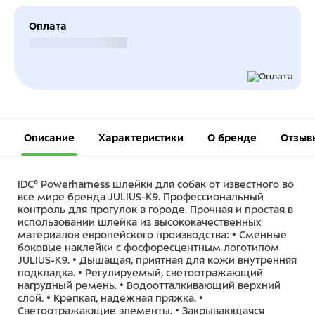
Оплата
Безналичный расчет
Описание
Характеристики
О бренде
Отзыв
IDC® Powerharness шлейки для собак от известного во
все мире бренда JULIUS-K9. Профессиональный
контроль для прогулок в городе. Прочная и простая в
использовании шлейка из высококачественных
материалов европейского производства: • Сменные
боковые наклейки с фосфоресцентным логотипом
JULIUS-K9. • Дышащая, приятная для кожи внутренняя
подкладка. • Регулируемый, светоотражающий
нагрудный ремень. • Водоотталкивающий верхний
слой. • Крепкая, надежная пряжка. •
Светоотражающие элементы. • Закрывающаяся