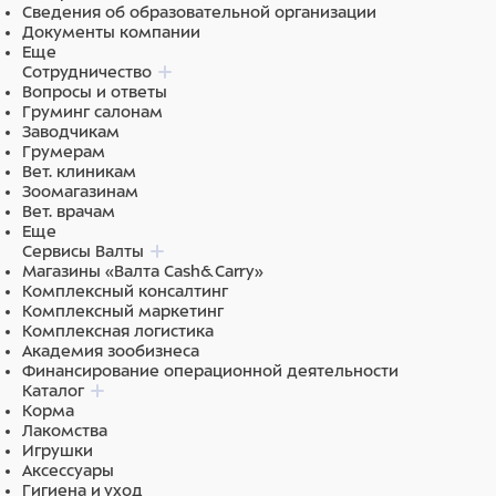
Сведения об образовательной организации
Документы компании
Еще
Сотрудничество
Вопросы и ответы
Груминг салонам
Заводчикам
Грумерам
Вет. клиникам
Зоомагазинам
Вет. врачам
Еще
Сервисы Валты
Магазины «Валта Cash&Carry»
Комплексный консалтинг
Комплексный маркетинг
Комплексная логистика
Академия зообизнеса
Финансирование операционной деятельности
Каталог
Корма
Лакомства
Игрушки
Аксессуары
Гигиена и уход