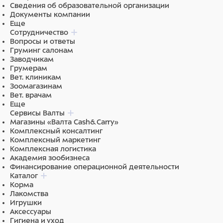
Сведения об образовательной организации
Документы компании
Еще
Сотрудничество
Вопросы и ответы
Груминг салонам
Заводчикам
Грумерам
Вет. клиникам
Зоомагазинам
Вет. врачам
Еще
Сервисы Валты
Магазины «Валта Cash&Carry»
Комплексный консалтинг
Комплексный маркетинг
Комплексная логистика
Академия зообизнеса
Финансирование операционной деятельности
Каталог
Корма
Лакомства
Игрушки
Аксессуары
Гигиена и уход