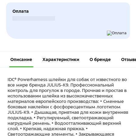
Оплата
Безналичный расчет
Описание
Характеристики
О бренде
Отзыв
IDC® Powerharness шлейки для собак от известного во
все мире бренда JULIUS-K9. Профессиональный
контроль для прогулок в городе. Прочная и простая в
использовании шлейка из высококачественных
материалов европейского производства: • Сменные
боковые наклейки с фосфоресцентным логотипом
JULIUS-K9. • Дышащая, приятная для кожи внутренняя
подкладка. • Регулируемый, светоотражающий
нагрудный ремень. • Водоотталкивающий верхний
слой. • Крепкая, надежная пряжка. •
Светоотражающие элементы. • Закрывающаяся