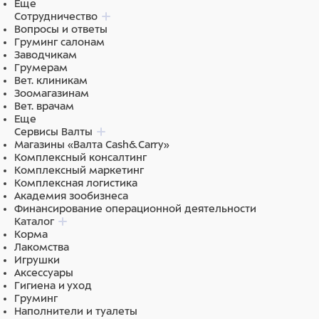
Еще
Сотрудничество
Вопросы и ответы
Груминг салонам
Заводчикам
Грумерам
Вет. клиникам
Зоомагазинам
Вет. врачам
Еще
Сервисы Валты
Магазины «Валта Cash&Carry»
Комплексный консалтинг
Комплексный маркетинг
Комплексная логистика
Академия зообизнеса
Финансирование операционной деятельности
Каталог
Корма
Лакомства
Игрушки
Аксессуары
Гигиена и уход
Груминг
Наполнители и туалеты