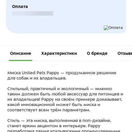
Оплата
Безналичный расчет
Описание
Характеристики
О бренде
Отзыв
Миска United Pets Pappy — продуманное решение
для собак и их владельцев.
Стильный, практичный и экологичный — именно
таким должен быть любой аксессуар для питомцев и
их владельцев! Pappy на своём примере доказывает,
какой инновационной может быть миска и
соответствует всем трём параметрам.
Стиль — эта миска, выполненная в поп-дизайне,
станет ярким акцентом в интерьере. Pappy
разработана двумя итальянскими промышленными