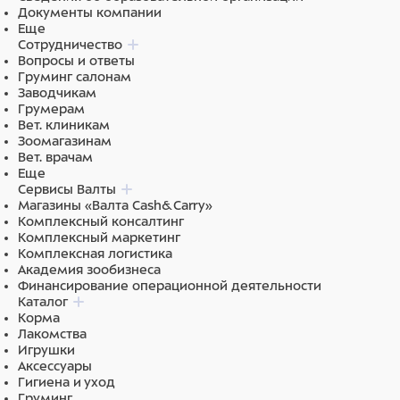
Документы компании
которые он заслуживает.
Еще
Сотрудничество
Вопросы и ответы
Груминг салонам
Состав
Заводчикам
Грумерам
Пластик, Полипропилен (переработанный)
Вет. клиникам
Зоомагазинам
Вет. врачам
Еще
Сервисы Валты
Магазины «Валта Cash&Carry»
Комплексный консалтинг
Комплексный маркетинг
Комплексная логистика
Академия зообизнеса
Финансирование операционной деятельности
Каталог
Корма
Лакомства
Игрушки
Аксессуары
Гигиена и уход
Груминг