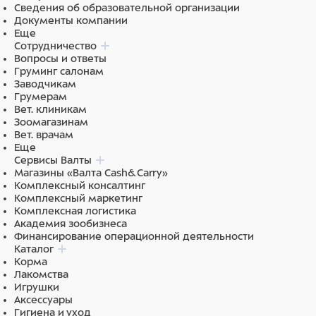
Сведения об образовательной организации
Документы компании
Состав
Еще
Сотрудничество
Пластик, Полипропилен (переработанный)
Вопросы и ответы
Груминг салонам
Заводчикам
Грумерам
Вет. клиникам
Зоомагазинам
Вет. врачам
Еще
Сервисы Валты
Магазины «Валта Cash&Carry»
Комплексный консалтинг
Комплексный маркетинг
Комплексная логистика
Академия зообизнеса
Финансирование операционной деятельности
Каталог
Корма
Лакомства
Игрушки
Аксессуары
Гигиена и уход