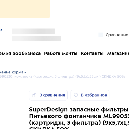
я.
''
Сравнение
''
емия зообизнеса
Работа мечты
Контакты
Магазин
нение корма -
0530, комплект (картридж, 3 фильтра) (9х5,7х1,55см ) СКИДКА 50%
В сравнение
В избранное
SuperDesign запасные фильтры
Питьевого фонтанчика ML9905
(картридж, 3 фильтра) (9х5,7х1,