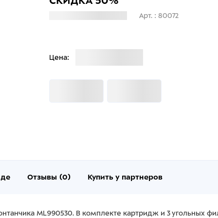
СКИДКА 50%
Загрузка информации
Арт. : 80072
Загрузка
Цена:
Загрузка
Загрузка
нде
Отзывы (0)
Купить у партнеров
нтанчика ML990530. В комплекте картридж и 3 угольных филь