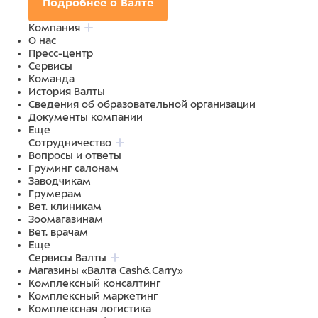
Подробнее о Валте
Компания
О нас
Пресс-центр
Сервисы
Команда
История Валты
Сведения об образовательной организации
Документы компании
Еще
Сотрудничество
Вопросы и ответы
Груминг салонам
Заводчикам
Грумерам
Вет. клиникам
Зоомагазинам
Вет. врачам
Еще
Сервисы Валты
Магазины «Валта Cash&Carry»
Комплексный консалтинг
Комплексный маркетинг
Комплексная логистика