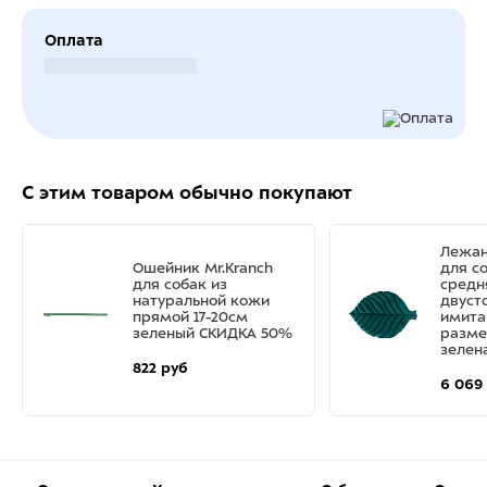
Оплата
Безналичный расчет
С этим товаром обычно покупают
Лежан
Ошейник Mr.Kranch
для с
для собак из
средн
натуральной кожи
двуст
прямой 17-20см
имита
зеленый СКИДКА 50%
разме
зелен
822 руб
6 069