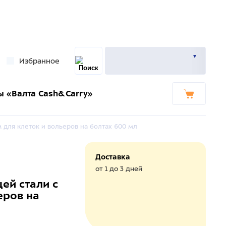
Избранное
ы «Валта Cash&Carry»
 для клеток и вольеров на болтах 600 мл
Доставка
от 1 до 3 дней
ей стали с
еров на