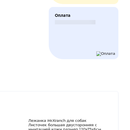
Оплата
Безналичный расчет
Лежанка Mr.Kranch для собак
Листочек большая двусторонняя с
имитацией кожи размер 120х73х6см