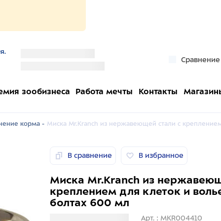
я.
''
Сравнение
''
емия зообизнеса
Работа мечты
Контакты
Магазин
нение корма -
Миска Mr.Kranch из нержавеющей стали с креплением
В сравнение
В избранное
Миска Mr.Kranch из нержавеющ
креплением для клеток и воль
болтах 600 мл
Загрузка информации
Арт. : MKR004410