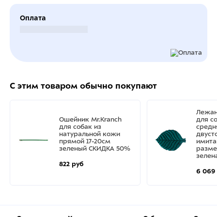
Оплата
Безналичный расчет
С этим товаром обычно покупают
Лежан
Ошейник Mr.Kranch
для с
для собак из
средн
натуральной кожи
двуст
прямой 17-20см
имита
зеленый СКИДКА 50%
разме
зелен
822 руб
6 069