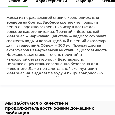
Описание
Характеристики
О бренде
Отзыв
Миска из нержавеющей стали с креплением для
вольера на болтах. Удобное крепление позволят
легко и надежно закрепить миску в клетке или
вольере вашего питомца. Прочный и безопасный
материал – нержавеющая сталь – надолго сохранят
свежесть воды и корма. Удобный и легкий аксессуар
для путешествий. Объем – 300 мл Преимущества
аксессуаров из нержавеющей стали: • Долговечность.
Нержавеющая сталь – очень прочный и
износостойкий материал. • Безопасность.
Нержавеющая сталь совершенно безопасна для
животного. Даже при длительной эксплуатации
материал не выделяет в воду и пищу вредоносных
веществ. • Гигиеничность. Нержавеющая сталь не
царапается и не трескается, а значит, в местах
повреждений не будут скапливаться бактерии. •
Отсутствие запаха. Нержавеющая сталь не имеет
запаха и не влияет на вкус воды или пищи.
Мы заботимся о качестве
и
Состав
продолжительности жизни
домашних
любимцев