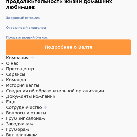
продолжительности жизни
домашних
запаха и не влияет на вкус воды или пищи.
любимцев
Состав
Здоровый питомец
Нержавеющая сталь
Счастливый владелец
Процветающий бизнес
Подробнее о Валте
Компания
О нас
Пресс-центр
Сервисы
Команда
История Валты
Сведения об образовательной организации
Документы компании
Еще
Сотрудничество
Вопросы и ответы
Груминг салонам
Заводчикам
Грумерам
Вет. клиникам