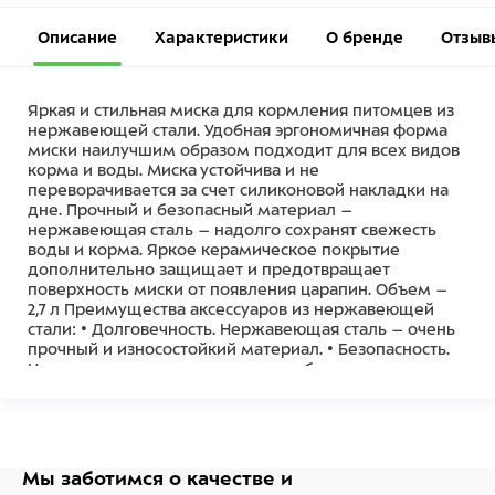
Описание
Характеристики
О бренде
Отзыв
Яркая и стильная миска для кормления питомцев из
нержавеющей стали. Удобная эргономичная форма
миски наилучшим образом подходит для всех видов
корма и воды. Миска устойчива и не
переворачивается за счет силиконовой накладки на
дне. Прочный и безопасный материал –
нержавеющая сталь – надолго сохранят свежесть
воды и корма. Яркое керамическое покрытие
дополнительно защищает и предотвращает
поверхность миски от появления царапин. Объем –
2,7 л Преимущества аксессуаров из нержавеющей
стали: • Долговечность. Нержавеющая сталь – очень
прочный и износостойкий материал. • Безопасность.
Нержавеющая сталь совершенно безопасна для
животного. Даже при длительной эксплуатации
материал не выделяет в воду и пищу вредоносных
веществ. • Гигиеничность. Нержавеющая сталь не
царапается и не трескается, а значит, в местах
повреждений не будут скапливаться бактерии. •
Мы заботимся о качестве
и
Отсутствие запаха. Нержавеющая сталь не имеет