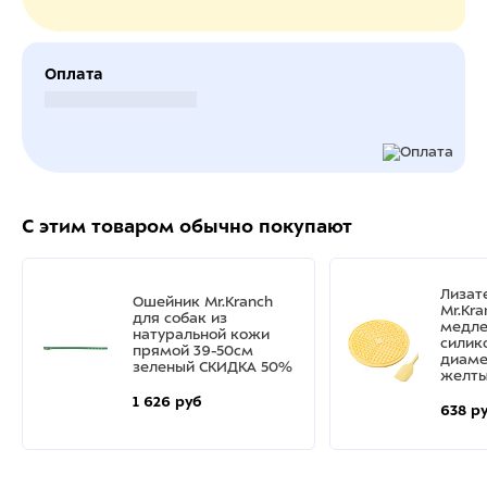
Оплата
Безналичный расчет
С этим товаром обычно покупают
Лизат
Ошейник Mr.Kranch
Mr.Kra
для собак из
медле
натуральной кожи
силик
прямой 39-50см
диаме
зеленый СКИДКА 50%
желты
1 626 руб
638 р