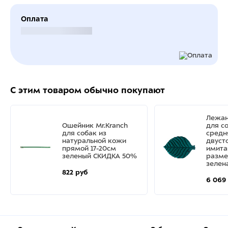
Оплата
Безналичный расчет
С этим товаром обычно покупают
Лежан
Ошейник Mr.Kranch
для с
для собак из
средн
натуральной кожи
двуст
прямой 17-20см
имита
зеленый СКИДКА 50%
разме
зелен
822 руб
6 069