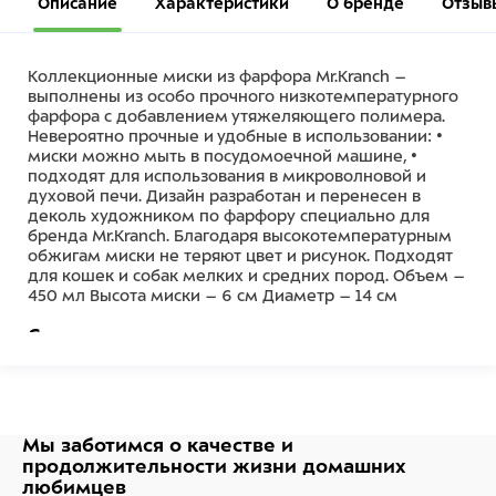
Описание
Характеристики
О бренде
Отзыв
Коллекционные миски из фарфора Mr.Kranch –
выполнены из особо прочного низкотемпературного
фарфора с добавлением утяжеляющего полимера.
Невероятно прочные и удобные в использовании: •
миски можно мыть в посудомоечной машине, •
подходят для использования в микроволновой и
духовой печи. Дизайн разработан и перенесен в
деколь художником по фарфору специально для
бренда Mr.Kranch. Благодаря высокотемпературным
обжигам миски не теряют цвет и рисунок. Подходят
для кошек и собак мелких и средних пород. Объем –
450 мл Высота миски – 6 см Диаметр – 14 см
Состав
Низкотемпературный фарфор, глазурь
Мы заботимся о качестве
и
продолжительности жизни
домашних
любимцев