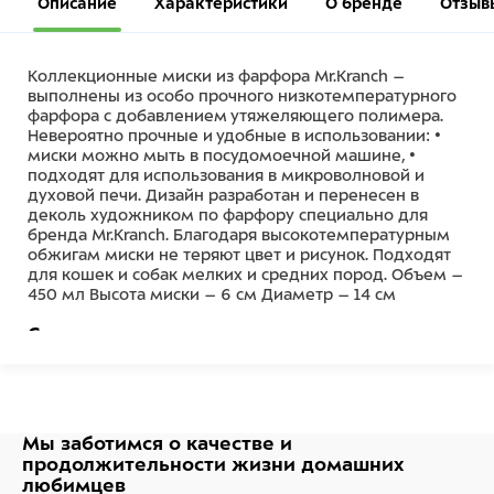
Описание
Характеристики
О бренде
Отзыв
Коллекционные миски из фарфора Mr.Kranch –
выполнены из особо прочного низкотемпературного
фарфора с добавлением утяжеляющего полимера.
Невероятно прочные и удобные в использовании: •
миски можно мыть в посудомоечной машине, •
подходят для использования в микроволновой и
духовой печи. Дизайн разработан и перенесен в
деколь художником по фарфору специально для
бренда Mr.Kranch. Благодаря высокотемпературным
обжигам миски не теряют цвет и рисунок. Подходят
для кошек и собак мелких и средних пород. Объем –
450 мл Высота миски – 6 см Диаметр – 14 см
Состав
Низкотемпературный фарфор, глазурь
Мы заботимся о качестве
и
продолжительности жизни
домашних
любимцев