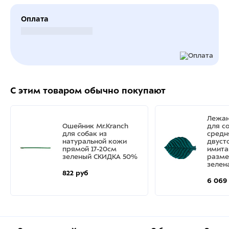
Оплата
Безналичный расчет
С этим товаром обычно покупают
Лежан
Ошейник Mr.Kranch
для с
для собак из
средн
натуральной кожи
двуст
прямой 17-20см
имита
зеленый СКИДКА 50%
разме
зелен
822 руб
6 069