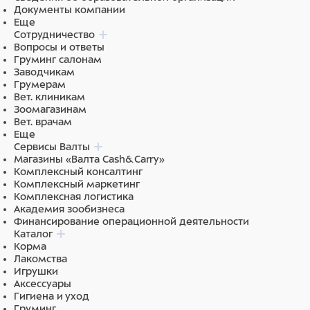
Документы компании
Еще
Сотрудничество
Вопросы и ответы
Груминг салонам
Заводчикам
Грумерам
Вет. клиникам
Зоомагазинам
Вет. врачам
Еще
Сервисы Валты
Магазины «Валта Cash&Carry»
Комплексный консалтинг
Комплексный маркетинг
Комплексная логистика
Академия зообизнеса
Финансирование операционной деятельности
Каталог
Корма
Лакомства
Игрушки
Аксессуары
Гигиена и уход
Груминг