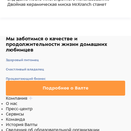
Двойная керамическая миска Mr.Kranch станет
отличным дополнением к интерьеру вашего дома и
прекрасным подарком для любимца.
Состав
Керамика
Мы заботимся о качестве
и
продолжительности жизни
домашних
любимцев
Здоровый питомец
Счастливый владелец
Процветающий бизнес
Подробнее о Валте
Компания
О нас
Пресс-центр
Сервисы
Команда
История Валты
Сведения об образовательной организации