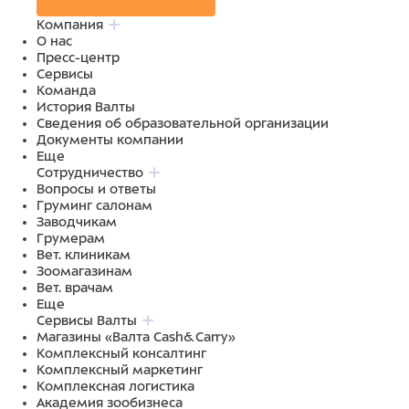
Компания
О нас
Пресс-центр
Сервисы
Команда
История Валты
Сведения об образовательной организации
Документы компании
Еще
Сотрудничество
Вопросы и ответы
Груминг салонам
Заводчикам
Грумерам
Вет. клиникам
Зоомагазинам
Вет. врачам
Еще
Сервисы Валты
Магазины «Валта Cash&Carry»
Комплексный консалтинг
Комплексный маркетинг
Комплексная логистика
Академия зообизнеса