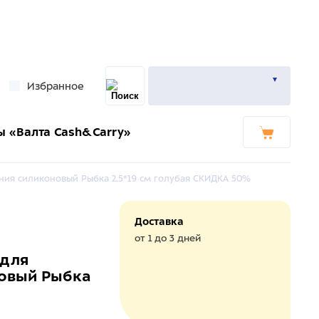
Избранное
ы «Валта Cash&Carry»
ния силиконовый Рыбка 2.5*19 см голубая СКИДКА 50%
Доставка
от 1 до 3 дней
 для
овый Рыбка