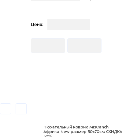
Загрузка
Цена:
Загрузка
Загрузка
Нюхательный коврик Mr.Kranch
Африка New размер 50x70см СКИДКА
50%