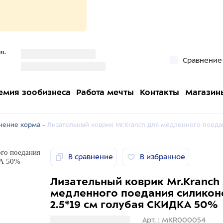
я.
''
Сравнение
''
емия зообизнеса
Работа мечты
Контакты
Магазин
нение корма -
Лизательный коврик Mr.Kranch для медленного поеда
В сравнение
В избранное
Лизательный коврик Mr.Kranch
медленного поедания силикон
2.5*19 см голубая СКИДКА 50%
Загрузка информации
Арт. : MKR000054