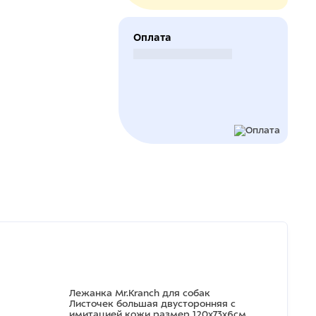
Оплата
Безналичный расчет
Лежанка Mr.Kranch для собак
Листочек большая двусторонняя с
имитацией кожи размер 120х73х6см