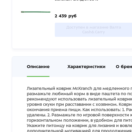
2 439 руб
Доступен в магазине Валта
Cash&Carry
Описание
Характеристики
О бре
Лизательный коврик Mr.Kranch для медленного
размажьте любимый корм в виде паштета по пов
рекомендуют использовать лизательный коврик 
уровня скуки при расставании с хозяином. Ковр
окончания приема пищи. Как использовать: 1. Р
удалены. 2. Размажьте по игровой поверхности 
горизонтальном положении, в удобном для пито
Укажите питомцу на коврик для лизания и вовл
дополнительной мотивацией для продолжения в