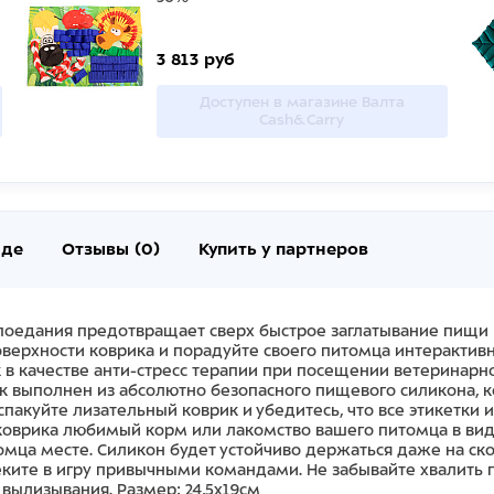
3 813 руб
Доступен в магазине Валта
Cash&Carry
нде
Отзывы (0)
Купить у партнеров
 поедания предотвращает сверх быстрое заглатывание пищи 
ерхности коврика и порадуйте своего питомца интерактивн
в качестве анти-стресс терапии при посещении ветеринарн
ик выполнен из абсолютно безопасного пищевого силикона, 
аспакуйте лизательный коврик и убедитесь, что все этикетк
коврика любимый корм или лакомство вашего питомца в виде
мца месте. Силикон будет устойчиво держаться даже на ско
еките в игру привычными командами. Не забывайте хвалить 
ылизывания. Размер: 24,5х19см