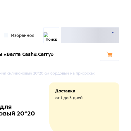
Избранное
ы «Валта Cash&Carry»
ния силиконовый 20*20 см бордовый на присосках
Доставка
от 1 до 3 дней
 для
овый 20*20