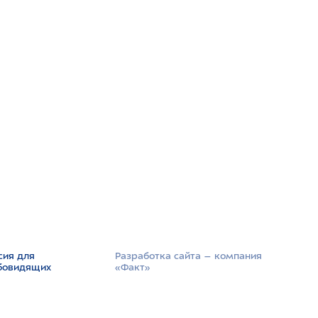
сия для
Разработка сайта –­ компания
бовидящих
«Факт»