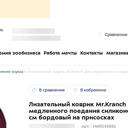
я.
''
Сравнение
''
емия зообизнеса
Работа мечты
Контакты
Магазин
нение корма -
Лизательный коврик Mr.Kranch для медленного поеда
В сравнение
В избранное
Лизательный коврик Mr.Kranch
медленного поедания силикон
см бордовый на присосках
Загрузка информации
Арт. : MKR543936